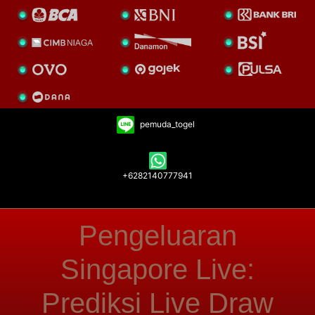
pemuda_togel
+6282140777941
Pengeluaran
Singapore Live:
Prediksi Live Draw