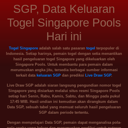
SGP, Data Keluaran
Togel Singapore Pools
Hari ini
Togel Singapore
adalah salah satu pasaran
togel
terpopuler di
Indonesia. Setiap harinya, pemain togel dengan setia menantikan
hasil pengeluaran togel Singapore yang dikeluarkan oleh
Singapore Pools. Untuk membantu para pemain dalam
merumuskan angka jitu, tersedia berbagai sumber informasi
terkait data
keluaran SGP
dan prediksi
Live Draw SGP
.
Live Draw SGP adalah siaran langsung pengundian nomor togel
Singapore yang disiarkan melalui situs resmi Singapore Pools
setiap hari Senin, Rabu, Kamis, Sabtu, dan Minggu pada pukul
17:45 WIB. Hasil undian ini kemudian akan dirangkum dalam
Data SGP, sebuah tabel yang memuat seluruh hasil pengeluaran
SGP dalam periode tertentu.
Dengan mempelajari Data SGP, pemain dapat menganalisa pola-
pola angka yang keluar dan merumuskan prediksi untuk putaran